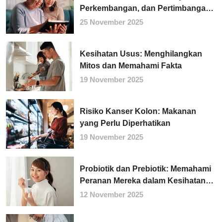
Perkembangan, dan Pertimbangan
Gaya Hidup
25 November 2025
Kesihatan Usus: Menghilangkan
Mitos dan Memahami Fakta
19 November 2025
Risiko Kanser Kolon: Makanan
yang Perlu Diperhatikan
19 November 2025
Probiotik dan Prebiotik: Memahami
Peranan Mereka dalam Kesihatan
Usus
12 November 2025