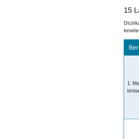
15 L
Diciri
kesele
Be
1. M
binta