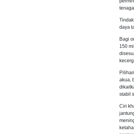
permin
tenaga
Tindak
daya t
Bagi o
150 mi
disesu
kecerg
Pilihan
akua, 
dikait
stabil 
Ciri k
jantun
mening
ketaha