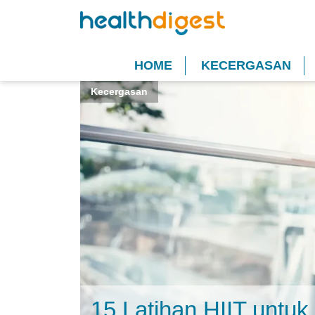
HOME
KECERGASAN
Kecergasan
15 Latihan HIIT untuk