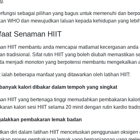
g.
erfungsi sebagai pilihan yang bagus untuk memenuhi dan berp
kan WHO dan mewujudkan laluan kepada kehidupan yang lebih 
faat Senaman HIIT
n HIIT membantu anda mencapai matlamat kecergasan anda d
n tradisional. Sifat rutin HIIT yang boleh diubah memastika
da menjadi monoton yang berpotensi membantu mengekalkan 
t ialah beberapa manfaat yang ditawarkan oleh latihan HIIT:
banyak kalori dibakar dalam tempoh yang singkat
n HIIT yang bertenaga tinggi memudahkan pembakaran kalori
aran kalori sesi HIIT selama 20 minit dengan rutin kardio tradi
alakkan pembakaran lemak badan
tkan diri dalam latihan HIIT mencetuskan penggunaan oksige
kan proses pembakaran lemak yang berpanjangan yang melep