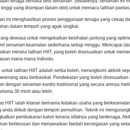
taan tenaga semasa sesi senaman. Sebaliknya, senaman ini me
 tinggi yang disimpan dalam otot) untuk memacu latihan pantas
an ini menghasilkan proses penggunaan tenaga yang cekap 
ahan dalam tempoh yang agak singkat.
rang dewasa untuk mengekalkan kesihatan jantung yang op
nit senaman keamatan sederhana setiap minggu. Mencapai lalu
aikan melalui latihan HIIT, yang boleh disesuaikan untuk mem
asan mana-mana individu.
 untuk latihan HIIT adalah serba boleh, merangkumi aktiviti sepe
berenang atau berbasikal. Pendekatan yang boleh disesuaikan
kan dengan senaman kardio tradisional yang secara amnya mel
selama 30 minit atau lebih.
has HIIT ialah kitaran berirama ledakan usaha yang berkeamata
g anda diikuti dengan tempoh pemulihan. Teknik ini menguran
katkan pembakaran kalori kerana sifatnya yang bertenaga. Aki
nan berterusan dan menawarkan faedah kecergasan yang seta