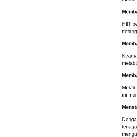
Memba
HIIT b
rintan
Memba
Keamat
metabo
Memba
Melalu
ini me
Mensta
Dengan
tenaga
mengur