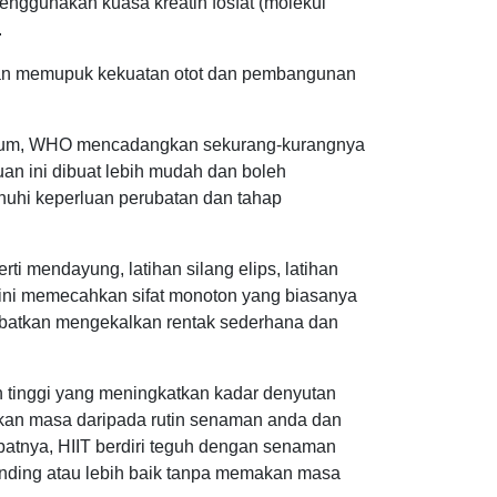
nggunakan kuasa kreatin fosfat (molekul
.
dan memupuk kekuatan otot dan pembangunan
timum, WHO mencadangkan sekurang-kurangnya
an ini dibuat lebih mudah dan boleh
enuhi keperluan perubatan dan tahap
rti mendayung, latihan silang elips, latihan
 ini memecahkan sifat monoton yang biasanya
ibatkan mengekalkan rentak sederhana dan
n tinggi yang meningkatkan kadar denyutan
gkan masa daripada rutin senaman anda dan
batnya, HIIT berdiri teguh dengan senaman
nding atau lebih baik tanpa memakan masa