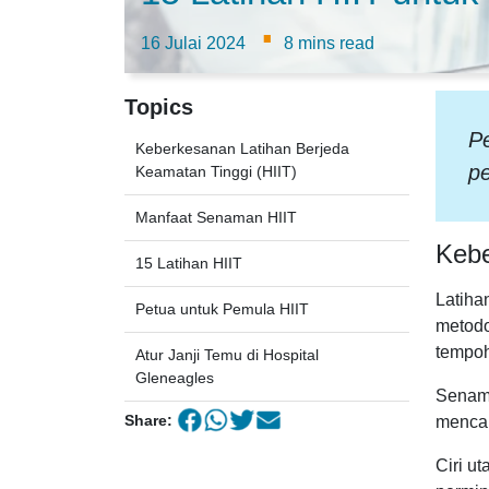
·
16 Julai 2024
8 mins read
Topics
Pe
Keberkesanan Latihan Berjeda
p
Keamatan Tinggi (HIIT)
Manfaat Senaman HIIT
Kebe
15 Latihan HIIT
Latiha
Petua untuk Pemula HIIT
metodo
tempoh
Atur Janji Temu di Hospital
Gleneagles
Senama
Share:
mencap
Ciri u