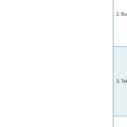
2. B
3. Te