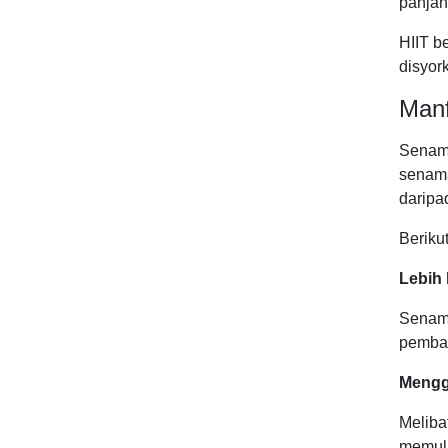
panjan
HIIT b
disyor
Man
Senama
senama
daripa
Beriku
Lebih 
Senama
pembak
Mengg
Meliba
memula