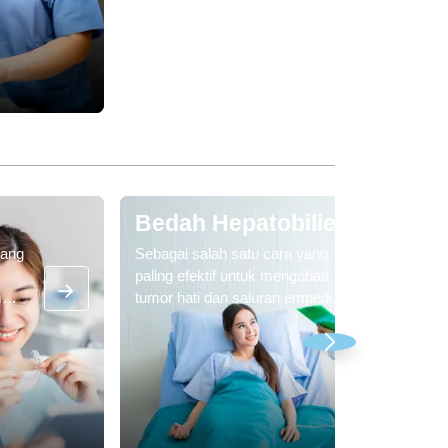
rian
 cara
dah,
ah,
tuk
 agar
ng
ri,
Bedah Hepatobilier
asca
yang
Sebagai salah satu cara yang
paling efektif untuk mengobati
m
tumor hati dan saluran empedu,
en
bentuk operasi ini juga
hunan.
membantu dalam pengobatan
ncakup
gejala
ang
luran
 palsu,