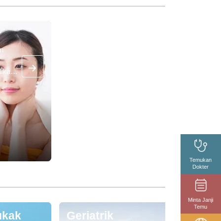
an
ikan
unakan
isme,
lenjar
oid,
Temukan
Dokter
Minta Janji
Temu
ukak
Geriatrik