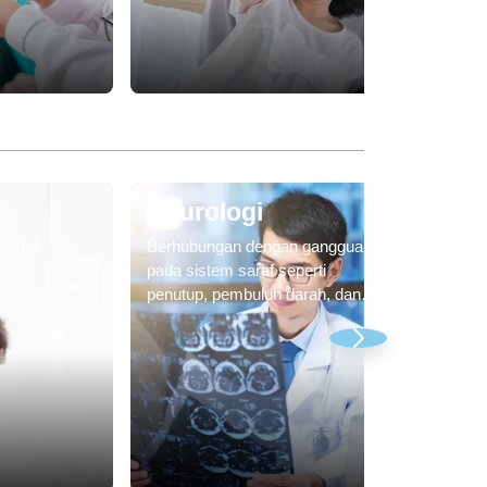
untuk anak-anak yang mungkin
ervensi
membutuhkan operasi jantung.
apa
ukan
Neurologi
r anak
Berhubungan dengan gangguan
pada sistem saraf seperti
penutup, pembuluh darah, dan
it
jaringan otot ikat. Neurolog
latih
melakukan penilaian terhadap
i baru
pasien, memeriksa,
tuasi
mendiagnosis, dan menangani
ayi
gangguan neurologis. Dokter
spesialis saraf umumnya
lahir
menangani penyakit dan
lan.
gangguan seperti epilepsi dan