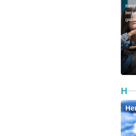
Ketah
berba
gastr
gejal
yang 
Hospi
H
He
Spesi
meng
tenta