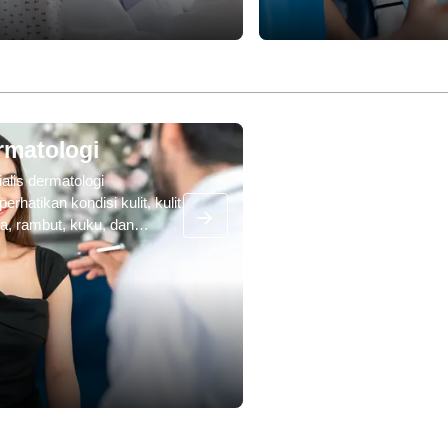
rja sama secara erat
dan perawatan ortodontik
an rekan-rekan medis
lainnya.
a, spesialis endokrin,
er yang bertanggung jawab
 diagnosis awal dan
tigasi gangguan endokrin
n seperti diabetes.
rmatologi
alis dermatologi
rhatikan kondisi kulit, kulit
a, rambut, kuku, dan
lah kosmetik lainnya yang
it. Spesialis dermatologi
iagnosis dan menangani
kit-penyakit ini, yang dapat
ariasi dari masalah umum
ti jerawat hingga yang
 seperti kutil dan penyakit
ya yang langka.