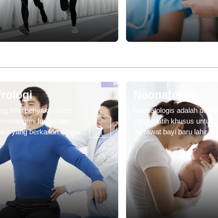
sik. Organ ini dilindungi oleh
tersumbat. Angioplasti, int
gka tulang rusuk.
koroner perkutan, dan
valvuloplasti adalah beber
prosedur yang dapat dilak
pada jantung dengan
kateterisasi.
rologi
Neonatologi
ng ilmu penyakit dalam
Neonatologis adalah dokte
 menangani fungsi dan
yang dilatih khusus untuk
kit yang berkaitan dengan
merawat bayi baru lahir di
l, spesialis nefrologi
Neonatal Intensive Care Un
kukan diagnosis dan
(NICU). Dokter-dokter ini di
bati penyakit ginjal seperti
khusus untuk merawat bay
 ginjal, batu ginjal, dan
lahir yang berada dalam si
tensi.
berisiko tinggi, termasuk b
baru lahir prematur. Bayi
prematur adalah bayi yang 
sebelum 37 minggu kehami