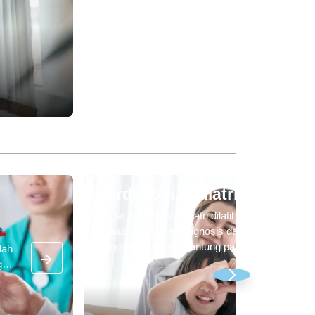
yang
ntong
dan
Kardiologi Pediatri
Dokter kardiologi pediatri dilatih
khusus untuk mendiagnosis dan
mengobati masalah jantung pada
dah
anak-anak. Mereka bekerja
g
sama dengan ahli bedah jantung
pediatrik untuk menentukan
perawatan dan intervensi terbaik
k atau