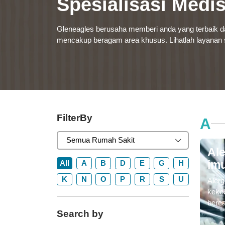
Spesialisasi Medi
Gleneagles berusaha memberi anda yang terbaik 
mencakup beragam area khusus. Lihatlah layanan sp
FilterBy
A
Semua Rumah Sakit
Ale
All
A
B
D
E
G
H
im
K
N
O
P
R
S
U
Alerg
kekeb
bere
Search by
ekste
biasa