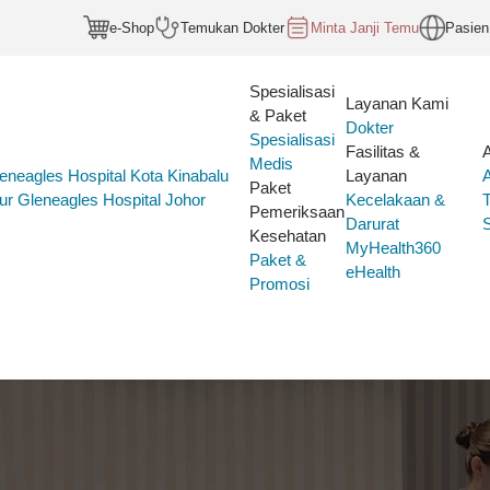
e-Shop
Temukan Dokter
Minta Janji Temu
Pasien
Spesialisasi
Layanan Kami
& Paket
Dokter
Spesialisasi
Fasilitas &
Medis
eneagles Hospital Kota Kinabalu
Layanan
Paket
ur
Gleneagles Hospital Johor
Kecelakaan &
Pemeriksaan
Darurat
S
Kesehatan
MyHealth360
Paket &
eHealth
Promosi