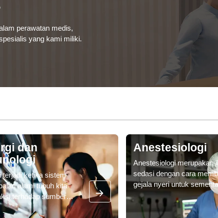
s
dalam perawatan medis,
esialis yang kami miliki.
rgi dan
Anestesiologi
unologi
Anestesiologi merupakan 
sedasi dengan cara membl
i terjadi ketika sistem
gejala nyeri untuk sementa
alan alami tubuh kita
Spesialis Anestesiologi, do
aksi terhadap sumber
yang terlatih dalam aneste
rnal yang tidak tahan, dan
obat-obatan prabedah,
nya tidak berbahaya bagi