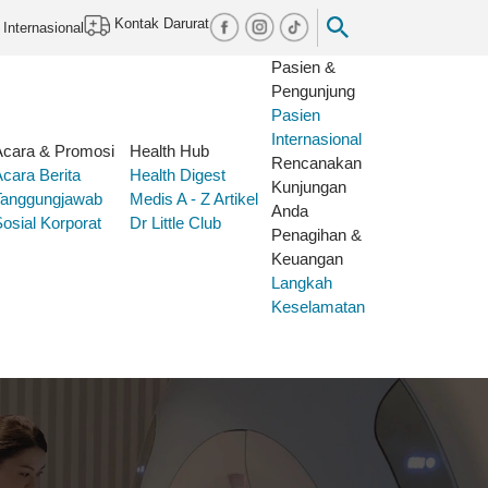
Kontak Darurat
 Internasional
Pasien &
Pengunjung
Pasien
Internasional
Acara & Promosi
Health Hub
Rencanakan
Acara
Berita
Health Digest
Kunjungan
Tanggungjawab
Medis A - Z
Artikel
Anda
osial Korporat
Dr Little Club
Penagihan &
Keuangan
Langkah
Keselamatan