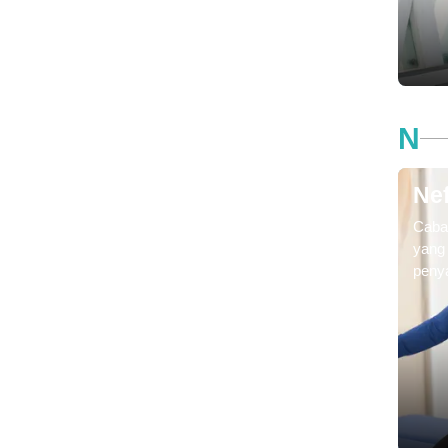
torak
keran
N
Nef
Caba
yang
penya
ginja
mela
mengo
gagal
hiper