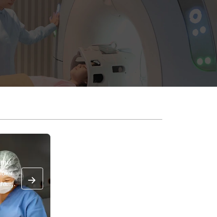
ilmu
okir
ra.
kter
si dan