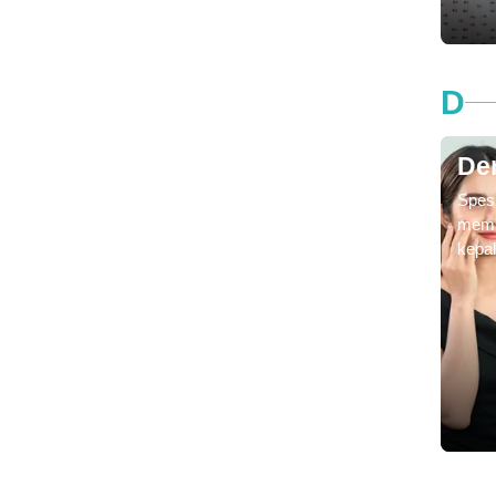
beke
deng
merek
dokt
D
untuk
inves
pasie
De
Spesi
mempe
kepal
masa
terka
mend
penya
berv
seper
parah
lainn