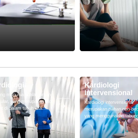
entuk darah serta penyakit
dan pengelolaan penyakit 
terkait dengan darah seperti
berpengaruh pada hati, ka
ilia dan anemia. Spesialis
empedu, pohon empedu, 
tologi melakukan diagnosis,
pankreas.
obatan, dan mengelola
egahan penyakit berbasis
.
diologi
Kardiologi
Intervensional
ung manusia adalah organ
ular, yang merupakan otot
Kardiologi intervensional
at di dalam tubuh kita.
merupakan pilihan non-be
ng kita terletak di bagian
yang menggunakan tabun
h dada kita, agak ke bawah
fleksibel kecil yang disebut
e kiri dari tulang dada
kateter untuk memperbaiki
num) kita di dalam area
struktur jantung yang rusa