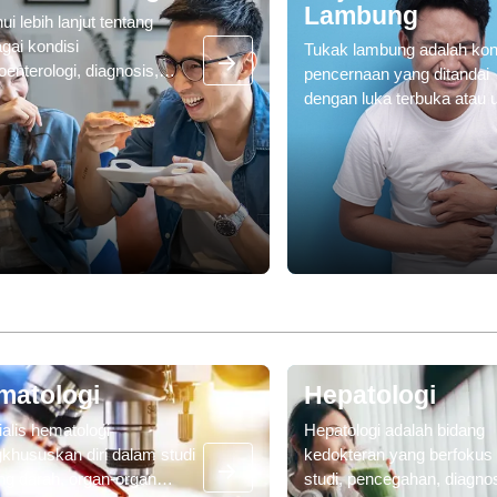
Lambung
ui lebih lanjut tentang
gai kondisi
Tukak lambung adalah kon
oenterologi, diagnosis,
pencernaan yang ditandai
a & fasilitas pengobatan
dengan luka terbuka atau 
tersedia di Gleneagles
yang muncul pada lapisan
tals, Malaysia.
lambung (ulkus lambung) 
pada bagian atas usus hal
yang disebut usus dua bela
atau duodenum (ulkus
duodenum).
matologi
Hepatologi
alis hematologi
Hepatologi adalah bidang
khususkan diri dalam studi
kedokteran yang berfokus
ng darah, organ-organ
studi, pencegahan, diagnos