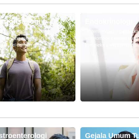
ktrofisiologi
Endokrinologi
rofisiologi adalah cabang
Sistem endokrin melibatk
saraf yang menelusuri sifat
sekelompok kelenjar yang
ik dari sel dan jaringan
kompleks yang mengendal
gis. Elektrofisiologi Kardiak
hormon individu yang dig
h bidang penaksiran sistem
untuk reproduksi, metabol
ktivitas elektrik jantung
pertumbuhan, dan
a pengobatan gangguan
perkembangan. Kelenjar-ke
 jantung apa pun (aritmia).
ini mencakup tiroid, paratir
pankreas, ovarium, testis,
adrenal, pituitari, dan
hipotalamus.
stroenterologi
Gejala Umum T