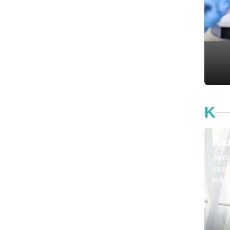
pemb
yang 
hemof
hema
peng
penc
darah
K
Kar
Jant
musk
terku
Jantu
tenga
dan k
(ster