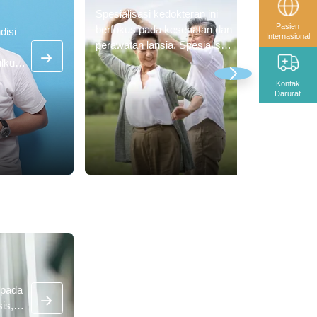
Spesialisasi kedokteran ini
Pasien
berfokus pada kesehatan dan
disi
Internasional
perawatan lansia. Spesialis
geriatrik (dokter geriatrik)
ulkus
membantu lansia menjaga
 dalam
Kontak
kesehatan mereka dengan cara
atau
Darurat
mencegah dan mengobati
us
penyakit yang unik sesuai
s jari
kebutuhan mereka.
 pada
is,