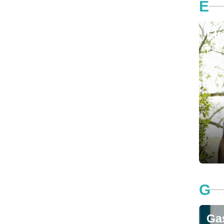
E
Ele
Elekt
ilmu 
listr
biolo
adala
dan a
sert
irama
G
Ga