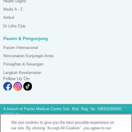
Health Digest
Medis A - Z
Artikel
Dr Little Club
Pasien & Pengunjung
Pasien Internasional
Rencanakan Kunjungan Anda
Penagihan & Keuangan
Langkah Keselamatan
Follow Us On
A branch of Pantai Medical Centre Sdn. Bhd. Reg. No. 198101006941
(73056-D)
All Rights Reserved. Photos are for illustration purposes only
We use cookies to give you the best possible experience on
KKLIU 2581/ EXP 31.12.2028
our site. By clicking “Accept All Cookies”, you agree to our
Pemberitahuan Perlindungan Data
|
PD Access Request Form