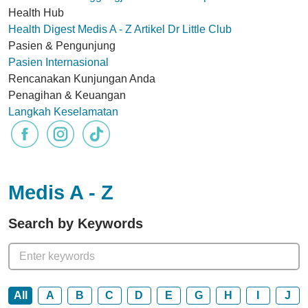
Health Hub
Health Digest
Medis A - Z
Artikel
Dr Little Club
Pasien & Pengunjung
Pasien Internasional
Rencanakan Kunjungan Anda
Penagihan & Keuangan
Langkah Keselamatan
Medis A - Z
Search by Keywords
All
A
B
C
D
E
G
H
I
J