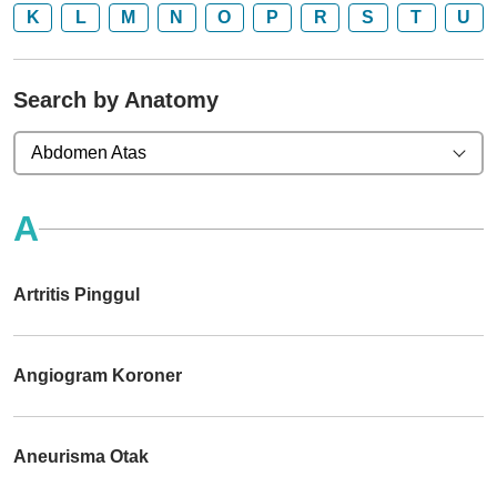
K
L
M
N
O
P
R
S
T
U
Search by Anatomy
Abdomen Atas
A
Artritis Pinggul
Angiogram Koroner
Aneurisma Otak