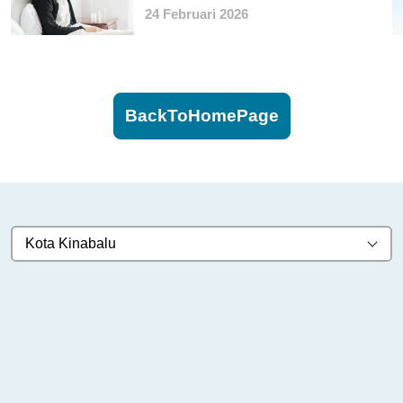
Anda Ketahui
24 Februari 2026
BackToHomePage
Kota Kinabalu