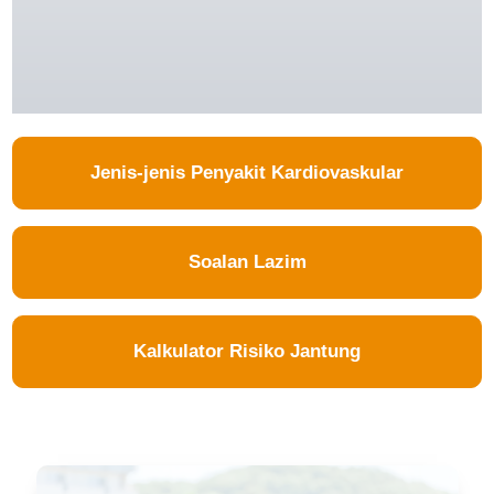
Jenis-jenis Penyakit Kardiovaskular
Soalan Lazim
Kalkulator Risiko Jantung