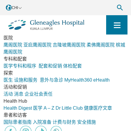
CHI
医院
鹰阁医院
亚庇鹰阁医院
吉隆坡鹰阁医院
柔佛鹰阁医院
槟城
鹰阁医院
专科和配套
医学专科和程序
配套和促销
体检配套
探索
医生
设施和服务
意外与急诊
MyHealth360
eHealth
活动和促销
活动
消息
企业社会责任
Health Hub
Health Digest
医学 A – Z
Dr Little Club
健康医疗文章
患者和访客
国际患者指南
入院准备
计费与财务
安全措施