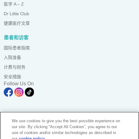
医学 A – Z
Dr Little Club
健康医疗文章
患者和访客
国际患者指南
入院准备
计费与财务
安全措施
Follow Us On
A branch of Pantai Medical Centre Sdn. Bhd. Reg. No.
We use cookies to give you the best possible experience on
198101006941 (73056-D)
our site. By clicking “Accept All Cookies”, you agree to our
All Rights Reserved. Photos are for illustration purposes only
use of cookies and/or similar technologies as described in
KKLIU 2581/ EXP 31.12.2028
our
cookie policy.