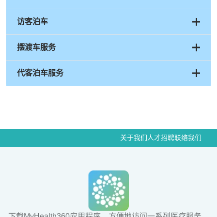
病房
访客泊车
普通病房：
上午 9 点至晚上 9 点
重症监护病房 (ICU) / 冠心病监护病房 (CCU) / 高危病
摆渡车服务
房 (HDU) / 儿科病房：
代客泊车服务
12.00pm - 2.00pm（第一时段）及 5.00pm -
8.00pm（第二时段）
COVID-19 相关病房和重症监护室
周一至周日：无访客
关于我们
人才招聘
联络我们
下载MyHealth360应用程序，方便地访问一系列医疗服务。