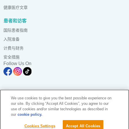
健康医疗文章
患者和访客
国际患者指南
入院准备
计费与财务
安全措施
Follow Us On
A branch of Pantai Medical Centre Sdn. Bhd. Reg. No.
We use cookies to give you the best possible experience on
198101006941 (73056-D)
our site. By clicking “Accept All Cookies”, you agree to our
All Rights Reserved. Photos are for illustration purposes only
use of cookies and/or similar technologies as described in
KKLIU 2581/ EXP 31.12.2028
our
cookie policy.
资料保护声明
|
PD Access Request Form
Sustainability
Cookies Settings
Accept All Cookies
请求预约