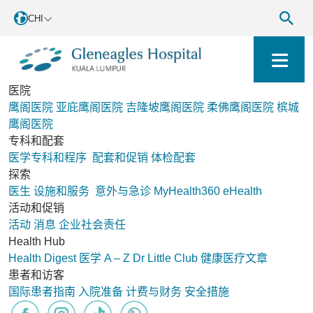
CHI
医院
鹰阁医院
亚庇鹰阁医院
吉隆坡鹰阁医院
柔佛鹰阁医院
槟城
鹰阁医院
专科和配套
医学专科和程序
配套和促销
体检配套
探索
医生
设施和服务
意外与急诊
MyHealth360
eHealth
活动和促销
活动
消息
企业社会责任
Health Hub
Health Digest
医学 A – Z
Dr Little Club
健康医疗文章
患者和访客
国际患者指南
入院准备
计费与财务
安全措施