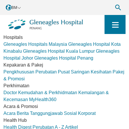
BM
Hospitals
Gleneagles Hospitals Malaysia
Gleneagles Hospital Kota
Kinabalu
Gleneagles Hospital Kuala Lumpur
Gleneagles
Hospital Johor
Gleneagles Hospital Penang
Kepakaran & Pakej
Pengkhususan Perubatan
Pusat Saringan Kesihatan
Pakej
& Promosi
Perkhimatan
Doctor
Kemudahan & Perkhidmatan
Kemalangan &
Kecemasan
MyHealth360
Acara & Promosi
Acara
Berita
Tanggungjawab Sosial Korporat
Health Hub
Health Digest
Perubatan A - Z
Artikel