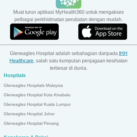
A Tingkat Bawah
Muat turun aplikasi MyHealth360 untuk mengakses
pelbagai perkhidmatan perubatan dengan mudah.
Harvey’s Cafe
A Tingkat Bawah
ATM CIMB
Gleneagles Hospital adalah sebahagian daripada
IHH
B Tingkat Bawah
Healthcare
, salah satu kumpulan penjagaan kesihatan
terbesar di dunia.
Hospitals
Kedai Hadiah CBS
B Tingkat Bawah
Gleneagles Hospitals Malaysia
Gleneagles Hospital Kota Kinabalu
Gleneagles Hospital Kuala Lumpur
Gleneagles Hospital Johor
Gleneagles Hospital Penang