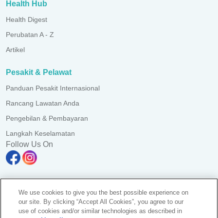
Health Hub
Health Digest
Perubatan A - Z
Artikel
Pesakit & Pelawat
Panduan Pesakit Internasional
Rancang Lawatan Anda
Pengebilan & Pembayaran
Langkah Keselamatan
Follow Us On
We use cookies to give you the best possible experience on
Pulau Pinang Clinic Sdn. Bhd. Reg. No. 197101000052 (10387-K)
our site. By clicking “Accept All Cookies”, you agree to our
All Rights Reserved. Photos are for illustration purposes only
use of cookies and/or similar technologies as described in
KKLIU 1365/ EXP 31.12.2028