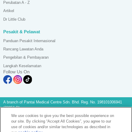
Perubatan A - Z
Artikel
Dr Little Club
Pesakit & Pelawat
Panduan Pesakit Internasional
Rancang Lawatan Anda
Pengebilan & Pembayaran
Langkah Keselamatan
Follow Us On
A branch of Pantai Medical Centre Sdn. Bhd. Reg. No. 198101006941
(73056-D)
All Rights Reserved. Photos are for illustration purposes only
We use cookies to give you the best possible experience on
KKLIU 2581/ EXP 31.12.2028
our site. By clicking “Accept All Cookies”, you agree to our
Notis Perlindungan Data
|
PD Access Request Form
use of cookies and/or similar technologies as described in
Terma & Syarat