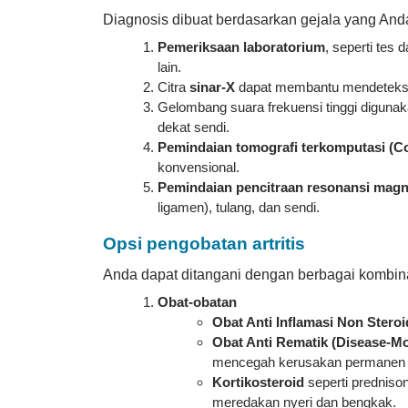
Diagnosis dibuat berdasarkan gejala yang And
Pemeriksaan laboratorium
, seperti tes
lain.
Citra
sinar-X
dapat membantu mendeteksi 
Gelombang suara frekuensi tinggi diguna
dekat sendi.
Pemindaian tomografi terkomputasi (
konvensional.
Pemindaian pencitraan resonansi magn
ligamen), tulang, dan sendi.
Opsi pengobatan artritis
Anda dapat ditangani dengan berbagai kombinas
Obat-obatan
Obat Anti Inflamasi Non Stero
Obat Anti Rematik (Disease-
mencegah kerusakan permanen p
Kortikosteroid
seperti predniso
meredakan nyeri dan bengkak.