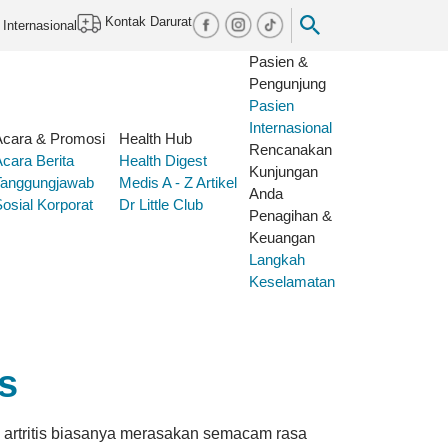
Kontak Darurat
 Internasional
Pasien &
Pengunjung
Pasien
Internasional
Acara & Promosi
Health Hub
Rencanakan
Acara
Berita
Health Digest
Kunjungan
Tanggungjawab
Medis A - Z
Artikel
Anda
osial Korporat
Dr Little Club
Penagihan &
Keuangan
Langkah
Keselamatan
s
is
an artritis biasanya merasakan semacam rasa