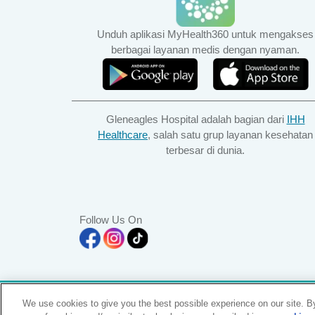
Unduh aplikasi MyHealth360 untuk mengakses
berbagai layanan medis dengan nyaman.
Gleneagles Hospital adalah bagian dari
IHH
Healthcare
, salah satu grup layanan kesehatan
terbesar di dunia.
Follow Us On
A branch of Pantai Medical Centre Sdn. Bhd. Reg. No. 1
We use cookies to give you the best possible experience on our site. By
All Rights Reserved. Photos are for illustration purposes 