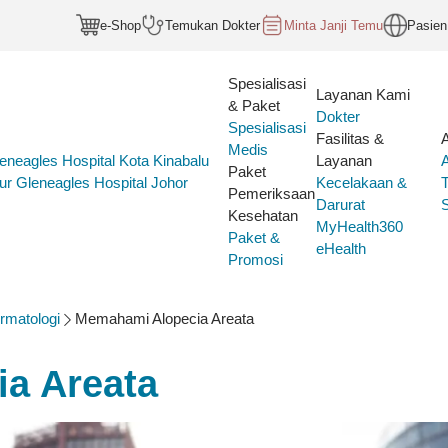
e-Shop
Temukan Dokter
Minta Janji Temu
Pasien
Spesialisasi
Layanan Kami
& Paket
Dokter
Spesialisasi
Fasilitas &
Medis
eneagles Hospital Kota Kinabalu
Layanan
Paket
ur
Gleneagles Hospital Johor
Kecelakaan &
Pemeriksaan
Darurat
S
Kesehatan
MyHealth360
Paket &
eHealth
Promosi
rmatologi
Memahami Alopecia Areata
a Areata