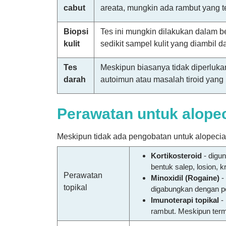
cabut
areata, mungkin ada rambut yang t
Biopsi
Tes ini mungkin dilakukan dalam b
kulit
sedikit sampel kulit yang diambil 
Tes
Meskipun biasanya tidak diperluka
darah
autoimun atau masalah tiroid yan
Perawatan untuk alopec
Meskipun tidak ada pengobatan untuk alopecia 
Kortikosteroid
- digu
bentuk salep, losion, k
Perawatan
Minoxidil
(Rogaine)
-
topikal
digabungkan dengan pe
Imunoterapi topikal
- 
rambut. Meskipun ter