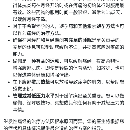
甾体抗炎药在月经开始时或在疼痛的初始体征时服用最
有效。这些药物的服用时间一般很短，通常为1或2天，
以缓解月经不适。
对于不希望怀孕的人，避孕药和其他激素
避孕方法
也可
以作为痛经的治疗方法。
确保在月经前和月经期间有
充足的睡眠
是至关重要的。
充足的休息可以帮助您缓解不适，并提高您应对疼痛的
能力。
瑜伽是一种有益的
运动
，可以缓解痛经，提高柔韧性，
增强腹部肌肉。即使是轻微的体育活动，如散步，也可
以促进整体健康和增强情绪。
在下腹部敷加
热垫
可以放松导致痉挛的肌肉，以帮助您
感觉更好。
管理或减低压力水平
对于缓解痛经至关重要。您可以做
瑜伽、深呼吸技巧、冥想或其他任何有助于减轻压力的
事情。
继发性痛经的治疗方法因根本原因而异。您的医生将根据您
的症状和具体情况提供最合适的治疗方案的指导。