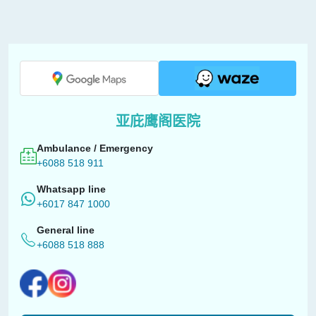
亚庇鹰阁医院
Ambulance / Emergency
+6088 518 911
Whatsapp line
+6017 847 1000
General line
+6088 518 888