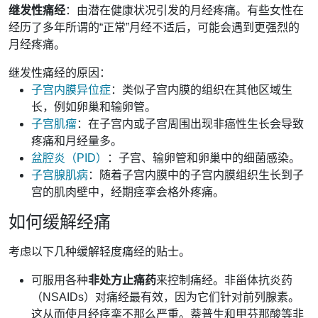
继发性痛经
：由潜在健康状况引发的月经疼痛。有些女性在
经历了多年所谓的“正常”月经不适后，可能会遇到更强烈的
月经疼痛。
继发性痛经的原因：
子宫内膜异位症
：类似子宫内膜的组织在其他区域生
长，例如卵巢和输卵管。
子宫肌瘤
：在子宫内或子宫周围出现非癌性生长会导致
疼痛和月经量多。
盆腔炎（PID）
：子宫、输卵管和卵巢中的细菌感染。
子宫腺肌病
：随着子宫内膜中的子宫内膜组织生长到子
宫的肌肉壁中，经期痉挛会格外疼痛。
如何缓解经痛
考虑以下几种缓解轻度痛经的贴士。
可服用各种
非处方止痛药
来控制痛经。非甾体抗炎药
（NSAIDs）对痛经最有效，因为它们针对前列腺素。
这从而使月经痉挛不那么严重。萘普生和甲芬那酸等非