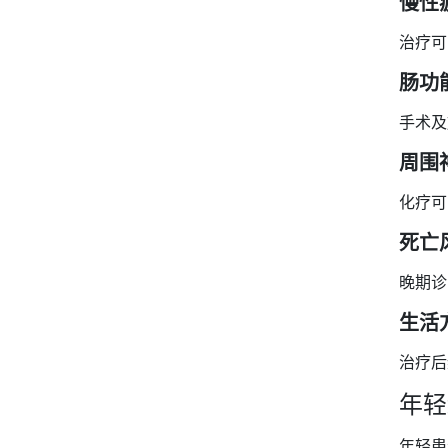
慢性
治疗可
肠功
手术及
周围
化疗可
死亡
晚期诊
生活
治疗后
年轻
年轻患