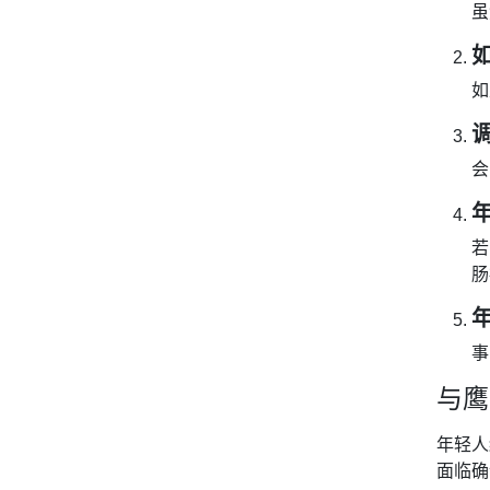
虽
如
会
若
肠
事
与鹰
年轻人
面临确