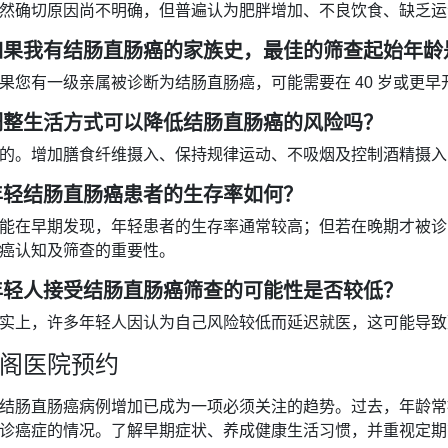
然确切原因尚不明确，但普遍认为肥胖增加、不良饮食、缺乏运
如果我有结肠直肠癌的家族史，最佳的筛查起始年龄
果您有一级亲属被诊断为结肠直肠癌，可能需要在 40 岁或更
调整生活方式可以降低结肠直肠癌的风险吗？
的。增加膳食纤维摄入、保持规律运动、不吸烟及控制酒精摄入
年轻结肠直肠癌患者的生存率如何？
能在早期发现，年轻患者的生存率通常较高；但若在晚期才被诊
癌认知及筛查的重要性。
年轻人接受结肠直肠癌筛查的可能性是否较低？
实上，许多年轻人因认为自己风险较低而延迟就医，这可能导致
阁医院预约
结肠直肠癌病例增加已成为一项必须关注的趋势。过去，年龄常
诊癌症的情况。了解早期症状、养成健康生活习惯，并重视定期