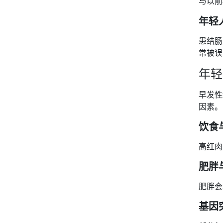
与以前
年轻
患结肠
常被误
年轻
早发性
因素。
饮食
高红肉
肥胖
肥胖会
基因