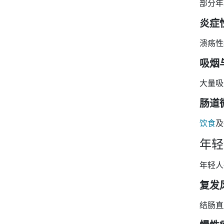
部分年
炎症
溃疡性
吸烟
大量吸
肠道
饮食
及
年轻
年轻人
复发
结肠直