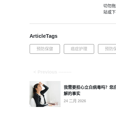
切勿拖
站或下载
ArticleTags
预防保健
癌症护理
预防
我需要担心立白病毒吗？您
解的事实
24 二月 2026