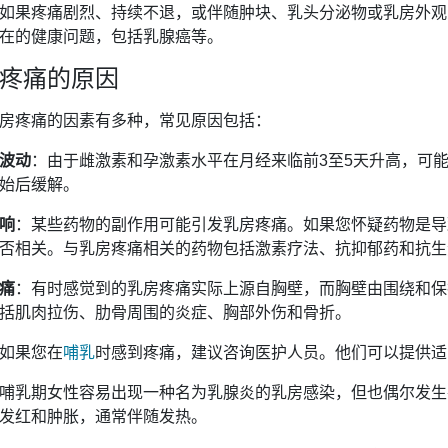
如果疼痛剧烈、持续不退，或伴随肿块、乳头分泌物或乳房外观
在的健康问题，包括乳腺癌等。
疼痛的原因
房疼痛的因素有多种，常见原因包括：
波动
：由于雌激素和孕激素水平在月经来临前3至5天升高，可
始后缓解。
响
：某些药物的副作用可能引发乳房疼痛。如果您怀疑药物是导
否相关。与乳房疼痛相关的药物包括激素疗法、抗抑郁药和抗生
痛
：有时感觉到的乳房疼痛实际上源自胸壁，而胸壁由围绕和保
括肌肉拉伤、肋骨周围的炎症、胸部外伤和骨折。
如果您在
哺乳
时感到疼痛，建议咨询医护人员。他们可以提供适
哺乳期女性容易出现一种名为乳腺炎的乳房感染，但也偶尔发生
发红和肿胀，通常伴随发热。