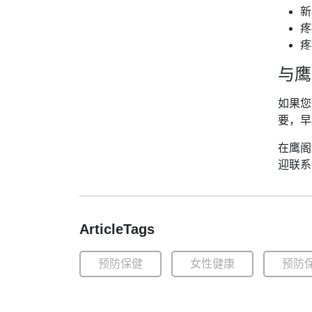
新
疼
疼
与鹰
如果您
要，早
在鹰阁
迎联系
ArticleTags
预防保健
女性健康
预防