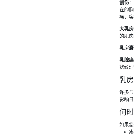
创伤
：
在的胸
痛，容
大乳房
的肌肉
乳房囊
乳腺癌
状纹理
乳房
许多与
影响日
何时
如果您
疼