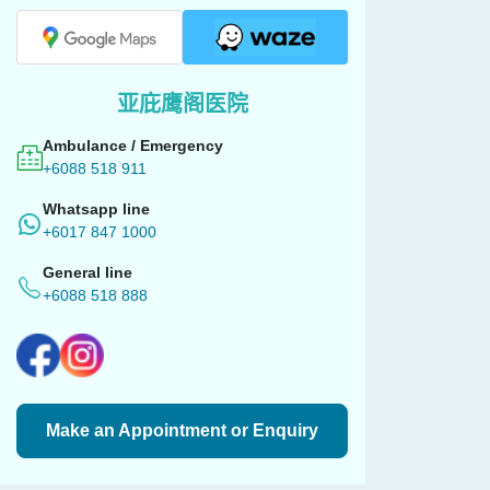
亚庇鹰阁医院
Ambulance / Emergency
+6088 518 911
Whatsapp line
+6017 847 1000
General line
+6088 518 888
Make an Appointment or Enquiry