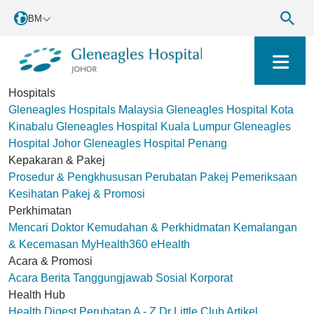
BM
Hospitals
Gleneagles Hospitals Malaysia
Gleneagles Hospital Kota
Kinabalu
Gleneagles Hospital Kuala Lumpur
Gleneagles
Hospital Johor
Gleneagles Hospital Penang
Kepakaran & Pakej
Prosedur & Pengkhususan Perubatan
Pakej Pemeriksaan
Kesihatan
Pakej & Promosi
Perkhimatan
Mencari Doktor
Kemudahan & Perkhidmatan
Kemalangan
& Kecemasan
MyHealth360
eHealth
Acara & Promosi
Acara
Berita
Tanggungjawab Sosial Korporat
Health Hub
Health Digest
Perubatan A - Z
Dr Little Club
Artikel