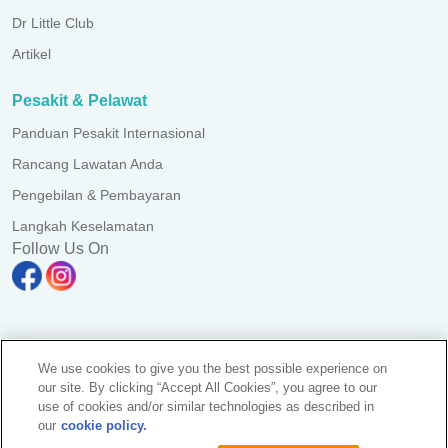
Dr Little Club
Artikel
Pesakit & Pelawat
Panduan Pesakit Internasional
Rancang Lawatan Anda
Pengebilan & Pembayaran
Langkah Keselamatan
Follow Us On
A branch of Pantai Medical Centre Sdn. Bhd. Reg. No.
We use cookies to give you the best possible experience on
198101006941 (73056-D)
our site. By clicking “Accept All Cookies”, you agree to our
All Rights Reserved. Photos are for illustration purposes only
use of cookies and/or similar technologies as described in
KKLIU 1308/ EXP 31.12.2028
our
cookie policy.
Notis Perlindungan Data
|
PD Access Request Form