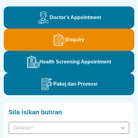
Doctor's Appointment
Enquiry
Health Screening Appointment
Pakej dan Promosi
Sila isikan butiran
Gelaran*