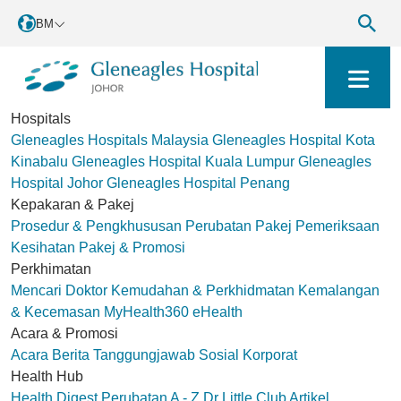
BM
Hospitals
Gleneagles Hospitals Malaysia
Gleneagles Hospital Kota
Kinabalu
Gleneagles Hospital Kuala Lumpur
Gleneagles
Hospital Johor
Gleneagles Hospital Penang
Kepakaran & Pakej
Prosedur & Pengkhususan Perubatan
Pakej Pemeriksaan
Kesihatan
Pakej & Promosi
Perkhimatan
Mencari Doktor
Kemudahan & Perkhidmatan
Kemalangan
& Kecemasan
MyHealth360
eHealth
Acara & Promosi
Acara
Berita
Tanggungjawab Sosial Korporat
Health Hub
Health Digest
Perubatan A - Z
Dr Little Club
Artikel