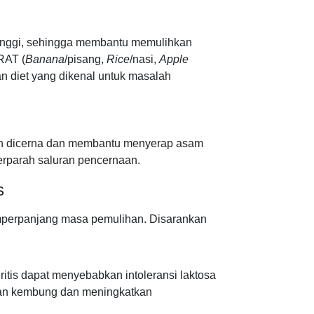
tinggi, sehingga membantu memulihkan
RAT (
Banana
/pisang,
Rice
/nasi,
Apple
an diet yang dikenal untuk masalah
dah dicerna dan membantu menyerap asam
rparah saluran pencernaan.
s
mperpanjang masa pemulihan. Disarankan
eritis dapat menyebabkan intoleransi laktosa
kan kembung dan meningkatkan