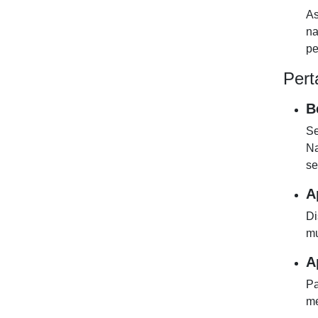
As
na
pe
Pert
B
Se
Na
se
A
Di
mu
A
Pa
me