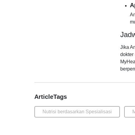
A
An
mu
Jadw
Jika A
dokter 
MyHeal
berpen
ArticleTags
Nutrisi berdasarkan Spesialisasi
M