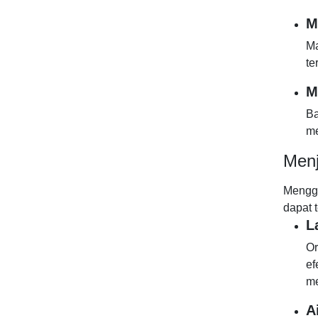
M
Ma
te
M
Ba
me
Menj
Mengga
dapat 
L
Or
ef
me
A