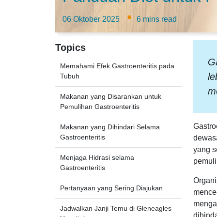
·
06 Oktober 2025
6 mins read
Topics
Ga
Memahami Efek Gastroenteritis pada
le
Tubuh
m
Makanan yang Disarankan untuk
Pemulihan Gastroenteritis
Gastro
Makanan yang Dihindari Selama
Gastroenteritis
dewasa
yang s
Menjaga Hidrasi selama
pemuli
Gastroenteritis
Organi
Pertanyaan yang Sering Diajukan
menceg
mengal
Jadwalkan Janji Temu di Gleneagles
dihind