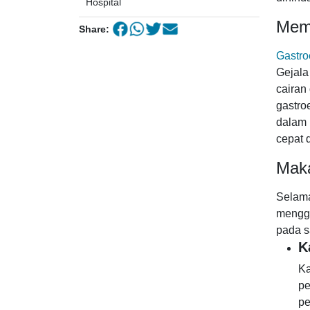
Hospital
Mema
Share:
Gastroe
Gejala
cairan
gastro
dalam 
cepat 
Maka
Selama
mengga
pada s
K
Ka
pe
pe