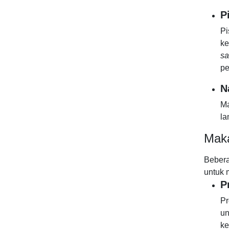
P
Pi
ke
s
pe
N
Ma
la
Maka
Bebera
untuk 
P
Pr
un
ke