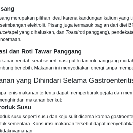
isang
sang merupakan pilihan ideal karena kandungan kalium yang 
seimbangan elektrolit. Pisang juga termasuk bagian dari diet B
auce
/apel yang dihaluskan, dan
Toast
/roti panggang), pendekat
ncernaan.
asi dan Roti Tawar Panggang
kanan rendah serat seperti nasi putih dan roti panggang mu
mbung berlebih. Makanan ini menyediakan energi tanpa mempe
nan yang Dihindari Selama Gastroenteriti
pa jenis makanan tertentu dapat memperburuk gejala dan me
menghindari makanan berikut:
roduk Susu
oduk susu seperti susu dan keju sulit dicerna karena gastroent
tuk sementara. Konsumsi makanan tersebut dapat menyebab
tidaknyamanan.