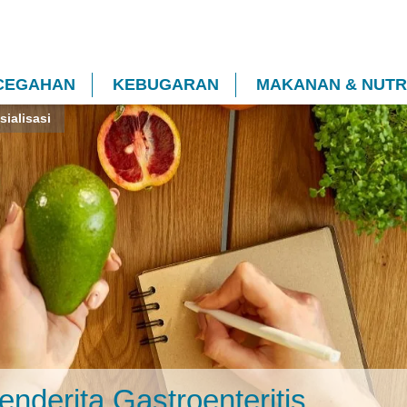
CEGAHAN
KEBUGARAN
MAKANAN & NUTRI
sialisasi
nderita Gastroenteritis