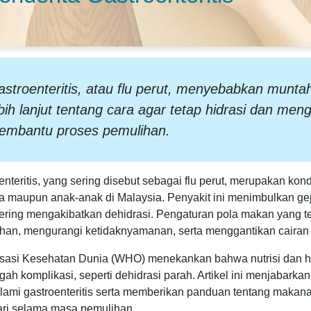
stroenteritis, atau flu perut, menyebabkan muntah
bih lanjut tentang cara agar tetap hidrasi dan m
embantu proses pemulihan.
enteritis, yang sering disebut sebagai flu perut, merupakan k
 maupun anak-anak di Malaysia. Penyakit ini menimbulkan gejal
ering mengakibatkan dehidrasi. Pengaturan pola makan yang t
han, mengurangi ketidaknyamanan, serta menggantikan cairan d
sasi Kesehatan Dunia (WHO) menekankan bahwa nutrisi dan hid
ah komplikasi, seperti dehidrasi parah. Artikel ini menjabarka
ami gastroenteritis serta memberikan panduan tentang maka
ari selama masa pemulihan.