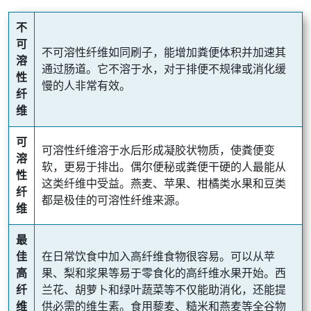
不
可
不可溶性纤维如同刷子，能增加粪便体积并加速其
溶
通过肠道。它不溶于水，对于排便不规律或消化缓
性
慢的人非常有效。
纤
维
可
可溶性纤维溶于水后形成凝胶状物质，使粪便变
溶
软，更易于排出。偶尔便秘或粪便干硬的人最能从
性
这类纤维中受益。燕麦、苹果、柑橘类水果和豆类
纤
都是极佳的可溶性纤维来源。
维
最
佳
在日常饮食中加入高纤维食物很容易。可以从苹
高
果、梨和浆果等易于零食化的高纤维水果开始。西
纤
兰花、胡萝卜和绿叶蔬菜等不仅能助消化，还能提
维
供必需的维生素。食用藜麦、糙米和燕麦等全谷物