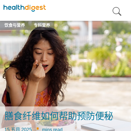
饮食与营养
专科营养
膳食纤维如何帮助预防便秘
·
15 五月 2025
mins read