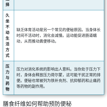
择
久
坐
不
缺乏体育活动是另一个常见的便秘原因。当身体长
动
时间不活动时，消化会减慢。运动能促进肠道蠕
生
动，从而推动粪便移动。
活
方
式
压
压力对消化系统的影响出人意料。当你处于压力下
力
时，身体会释放压力荷尔蒙，这可能干扰正常的排
与
便。便秘也常被列为铁补充剂、抗抑郁药和止痛药
药
等药物的副作用。
物
膳食纤维如何帮助预防便秘