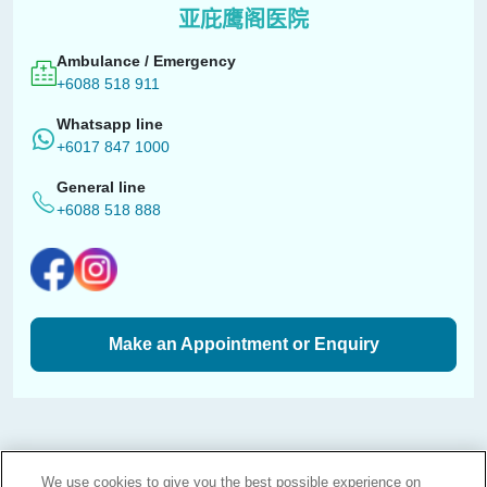
亚庇鹰阁医院
Ambulance / Emergency
+6088 518 911
Whatsapp line
+6017 847 1000
General line
+6088 518 888
Make an Appointment or Enquiry
A branch of Pantai Medical Centre Sdn. Bhd. Reg. No.
We use cookies to give you the best possible experience on