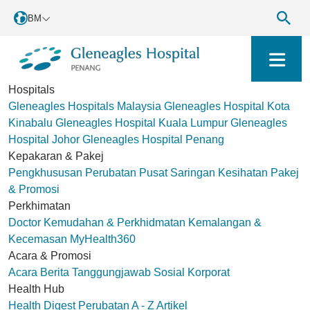
BM
Hospitals
Gleneagles Hospitals Malaysia
Gleneagles Hospital Kota
Kinabalu
Gleneagles Hospital Kuala Lumpur
Gleneagles
Hospital Johor
Gleneagles Hospital Penang
Kepakaran & Pakej
Pengkhususan Perubatan
Pusat Saringan Kesihatan
Pakej
& Promosi
Perkhimatan
Doctor
Kemudahan & Perkhidmatan
Kemalangan &
Kecemasan
MyHealth360
Acara & Promosi
Acara
Berita
Tanggungjawab Sosial Korporat
Health Hub
Health Digest
Perubatan A - Z
Artikel