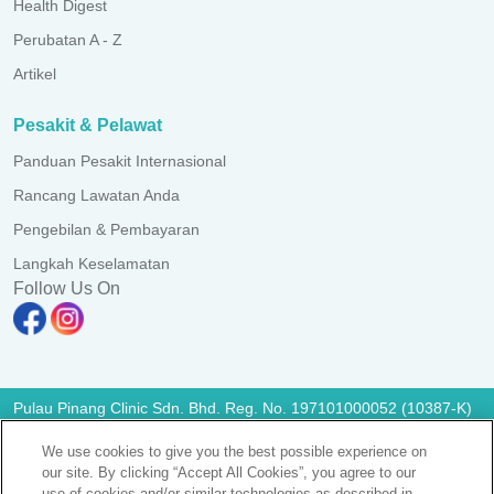
Health Digest
Perubatan A - Z
Artikel
Pesakit & Pelawat
Panduan Pesakit Internasional
Rancang Lawatan Anda
Pengebilan & Pembayaran
Langkah Keselamatan
Follow Us On
Pulau Pinang Clinic Sdn. Bhd. Reg. No. 197101000052 (10387-K)
All Rights Reserved. Photos are for illustration purposes only
We use cookies to give you the best possible experience on
KKLIU 1365/ EXP 31.12.2028
our site. By clicking “Accept All Cookies”, you agree to our
Notis Perlindungan Data
|
PD Access Request Form
use of cookies and/or similar technologies as described in