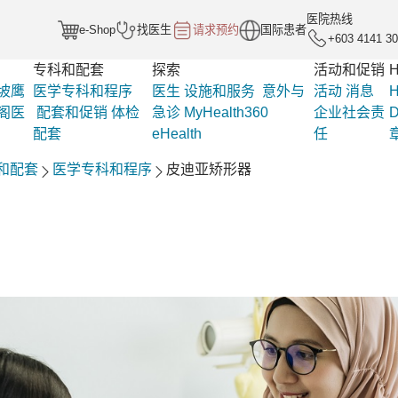
医院热线
e-Shop
找医生
请求预约
国际患者
+603 4141 3
专科和配套
探索
活动和促销
H
坡鹰
医学专科和程序
医生
设施和服务
意外与
活动
消息
H
阁医
配套和促销
体检
急诊
MyHealth360
企业社会责
D
配套
eHealth
任
和配套
医学专科和程序
皮迪亚矫形器