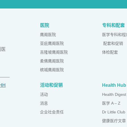
医院
专科和配套
鹰阁医院
医学专科和程
亚庇鹰阁医院
配套和促销
列医
吉隆坡鹰阁医院
体检配套
柔佛鹰阁医院
槟城鹰阁医院
IHH
活动和促销
Health Hub
活动
Health Digest
消息
医学 A – Z
企业社会责任
Dr Little Club
健康医疗文章