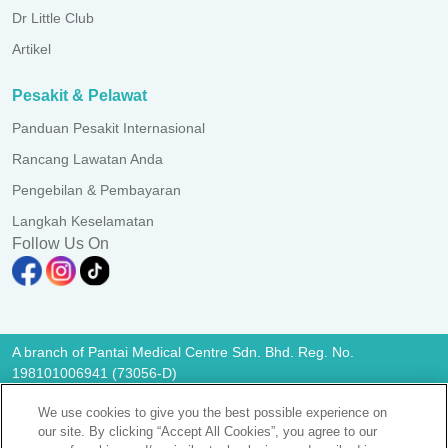
Dr Little Club
Artikel
Pesakit & Pelawat
Panduan Pesakit Internasional
Rancang Lawatan Anda
Pengebilan & Pembayaran
Langkah Keselamatan
Follow Us On
A branch of Pantai Medical Centre Sdn. Bhd. Reg. No.
198101006941 (73056-D)
All Rights Reserved. Photos are for illustration purposes only
We use cookies to give you the best possible experience on
KKLIU 2581/ EXP 31.12.2028
our site. By clicking “Accept All Cookies”, you agree to our
Notis Perlindungan Data
|
PD Access Request Form