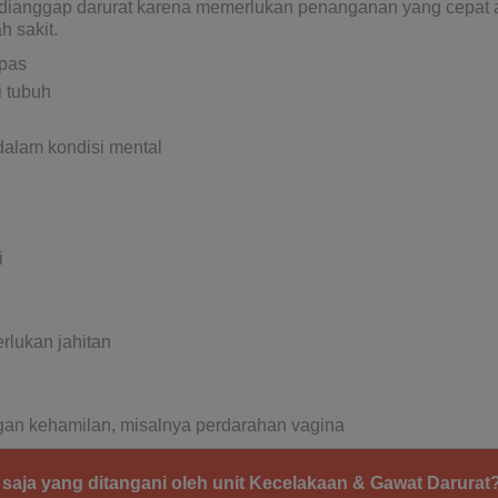
dianggap darurat karena memerlukan penanganan yang cepat ata
h sakit.
apas
i tubuh
alam kondisi mental
i
lukan jahitan
an kehamilan, misalnya perdarahan vagina
saja yang ditangani oleh unit Kecelakaan & Gawat Darurat