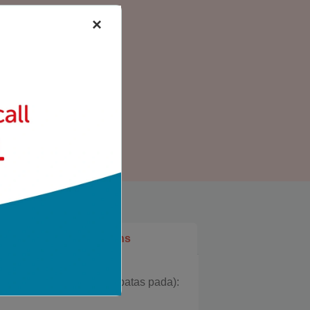
×
Layanan Ambulans
asuk (namun tidak terbatas pada):