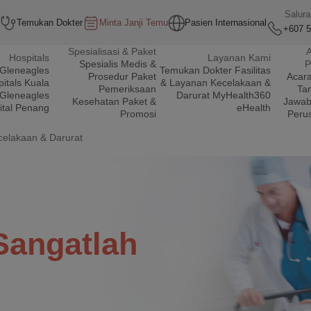
Salur
Temukan Dokter
Minta Janji Temu
Pasien Internasional
+607 5
Spesialisasi & Paket
A
Hospitals
Layanan Kami
Spesialis Medis &
P
Gleneagles
Temukan Dokter
Fasilitas
Prosedur
Paket
Acar
itals Kuala
& Layanan
Kecelakaan &
Pemeriksaan
Ta
Gleneagles
Darurat
MyHealth360
Kesehatan
Paket &
Jawab
ital Penang
eHealth
Promosi
Peru
celakaan & Darurat
Sangatlah