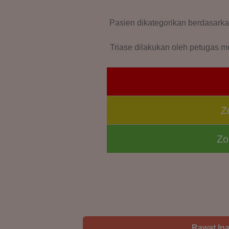
Pasien dikategorikan berdasark
Triase dilakukan oleh petugas me
Z
Zo
Rawat In