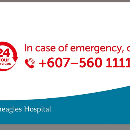
, MRI, CT scan, X-ray, Fluoroscopy Suite)
Fasilitas Unit Gawat Darurat
 untuk menangani keadaan darurat yang mengancam jiwa, term