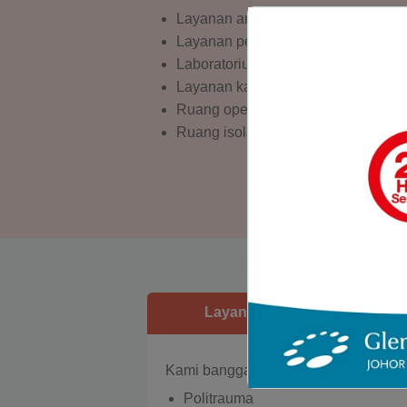
Layanan ambulans Grade-A
Layanan pencitraan diagnostik (mis.
Laboratorium patologi
Layanan kateterisasi jantung
Ruang operasi
Ruang isolasi bertekanan negatif
Layanan Unit Gawat Darurat
Kami bangga dengan kemampuan kami
Politrauma