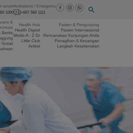
an umum
Ambulance / Emergency
60 1000
+607 560 1111
cara &
Health Hub
Pasien & Pengunjung
romosi
Health Digest
Pasien Internasional
a
Berita
Medis A - Z
Dr
Rencanakan Kunjungan Anda
nggung
Little Club
Penagihan & Keuangan
 Sosial
Artikel
Langkah Keselamatan
sahaan