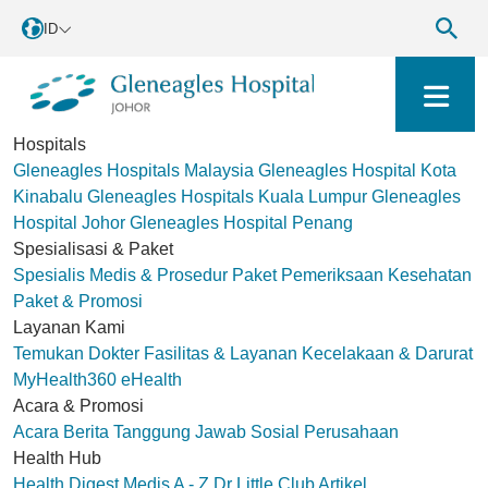
ID
Hospitals
Gleneagles Hospitals Malaysia
Gleneagles Hospital Kota
Kinabalu
Gleneagles Hospitals Kuala Lumpur
Gleneagles
Hospital Johor
Gleneagles Hospital Penang
Spesialisasi & Paket
Spesialis Medis & Prosedur
Paket Pemeriksaan Kesehatan
Paket & Promosi
Layanan Kami
Temukan Dokter
Fasilitas & Layanan
Kecelakaan & Darurat
MyHealth360
eHealth
Acara & Promosi
Acara
Berita
Tanggung Jawab Sosial Perusahaan
Health Hub
Health Digest
Medis A - Z
Dr Little Club
Artikel