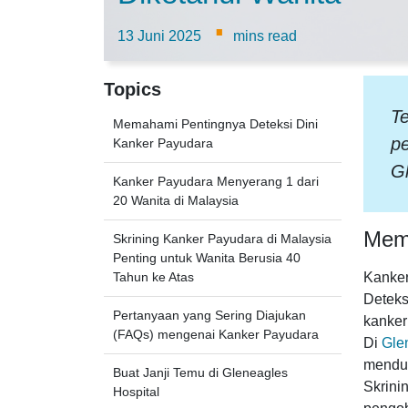
·
13 Juni 2025
mins read
Topics
Te
Memahami Pentingnya Deteksi Dini
p
Kanker Payudara
Gl
Kanker Payudara Menyerang 1 dari
20 Wanita di Malaysia
Mema
Skrining Kanker Payudara di Malaysia
Penting untuk Wanita Berusia 40
Tahun ke Atas
Kanker
Deteks
Pertanyaan yang Sering Diajukan
kanker
(FAQs) mengenai Kanker Payudara
Di
Gle
menduk
Buat Janji Temu di Gleneagles
Skrini
Hospital