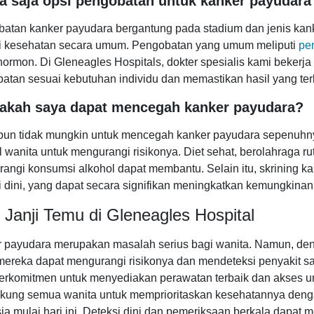
pa saja opsi pengobatan untuk kanker payudara
atan kanker payudara bergantung pada stadium dan jenis kanker
i kesehatan secara umum. Pengobatan yang umum meliputi
pe
 hormon. Di Gleneagles Hospitals, dokter spesialis kami beke
atan sesuai kebutuhan individu dan memastikan hasil yang ter
pakah saya dapat mencegah kanker payudara?
un tidak mungkin untuk mencegah kanker payudara sepenuhny
l wanita untuk mengurangi risikonya. Diet sehat, berolahraga ru
angi konsumsi alkohol dapat membantu. Selain itu, skrining ka
i dini, yang dapat secara signifikan meningkatkan kemungkina
 Janji Temu di Gleneagles Hospital
 payudara merupakan masalah serius bagi wanita. Namun, den
 mereka dapat mengurangi risikonya dan mendeteksi penyakit saa
erkomitmen untuk menyediakan perawatan terbaik dan akses un
ung semua wanita untuk memprioritaskan kesehatannya denga
ia mulai hari ini. Deteksi dini dan pemeriksaan berkala dapa