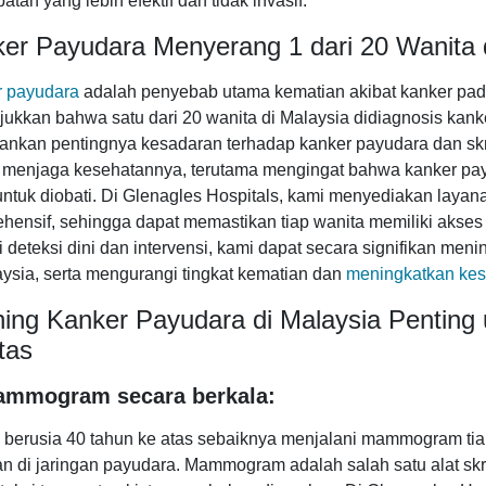
tan yang lebih efektif dan tidak invasif.
er Payudara Menyerang 1 dari 20 Wanita 
 payudara
adalah penyebab utama kematian akibat kanker pada w
ukkan bahwa satu dari 20 wanita di Malaysia didiagnosis kanke
nkan pentingnya kesadaran terhadap kanker payudara dan skri
 menjaga kesehatannya, terutama mengingat bahwa kanker pa
 untuk diobati. Di Glenagles Hospitals, kami menyediakan laya
hensif, sehingga dapat memastikan tiap wanita memiliki akse
i deteksi dini dan intervensi, kami dapat secara signifikan men
aysia, serta mengurangi tingkat kematian dan
meningkatkan ke
ning Kanker Payudara di Malaysia Penting
tas
ammogram secara berkala:
 berusia 40 tahun ke atas sebaiknya menjalani mammogram tia
an di jaringan payudara. Mammogram adalah salah satu alat skr