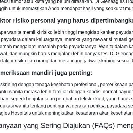
eksi tumor atau kista yang belum dirasakan. Di Gleneagles H
ggih untuk memastikan Anda mendapat hasil yang seakurat mun
aktor risiko personal yang harus dipertimbangk
pa wanita memiliki risiko lebih tinggi mengidap kanker payuda
 payudara dalam keluarganya, mereka yang mewarisi mutasi 
ernah mengalami masalah pada payudaranya. Wanita dalam kat
awal, dan mungkin harus menjalani lebih banyak tes. Di Gleneagl
i faktor risiko tiap orang dan merancang jadwal skrining sesuai
emeriksaan mandiri juga penting:
 skrining dengan tenaga kesehatan profesional, pemeriksaan pay
tu wanita merasa lebih familiar dengan kondisi normal payu
han, seperti benjolan atau perubahan tekstur kulit, yang harus
ukasi wanita tentang pentingnya gerakan periksa payudara send
gles Hospitals untuk meningkatkan kesadaran akan kesehatan
anyaan yang Sering Diajukan (FAQs) men