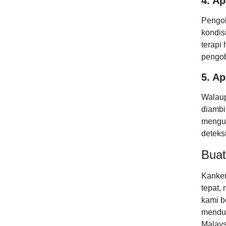
4. A
Pengob
kondis
terapi
pengob
5. A
Walaup
diambi
mengur
deteks
Buat
Kanker
tepat,
kami b
menduk
Malays