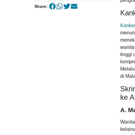
pengoba
Share:
Kank
Kanker
menunj
meneka
wanita
tinggi
kompre
Melalu
di Mal
Skri
ke A
A. M
Wanita
kelain