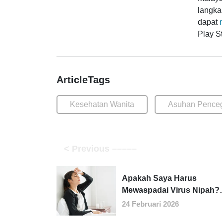
langka
dapat
Play St
ArticleTags
Kesehatan Wanita
Asuhan Pence
Apakah Saya Harus
Mewaspadai Virus Nipah?
Fakta yang Perlu Anda Ke
24 Februari 2026