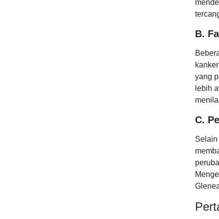
mendet
tercan
B. F
Bebera
kanker
yang p
lebih 
menila
C. P
Selain
memban
peruba
Menged
Glenea
Pert