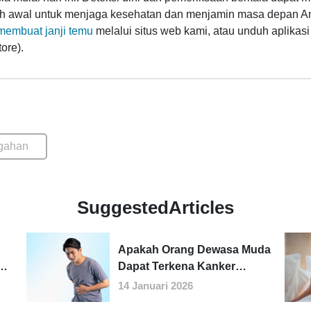
h awal untuk menjaga kesehatan dan menjamin masa depan An
membuat janji temu
melalui situs web kami, atau unduh aplikas
ore).
gahan
SuggestedArticles
Apakah Orang Dewasa Muda
Dapat Terkena Kanker
tahui
Kolorektal?
14 Januari 2026