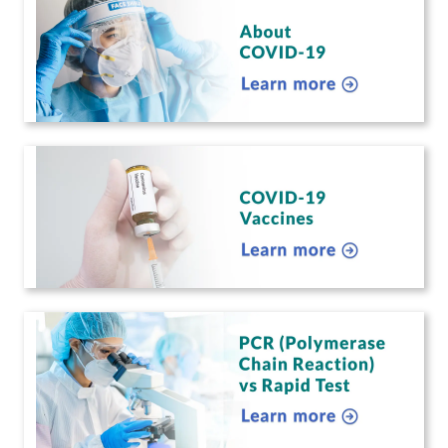
的技术进行测试，与某些服务提供商的快
速测试相比，PCR技术在检测新冠病毒方
面具有更高的灵敏度。
PCR技术的准确率高达99%，而市场上很
多快速测试的准确率都在80%以下。有些
甚至低至60%。
我们的实验室也经过准备和验证，符合马
来西亚卫生部制定的严格要求。我们可以
很自豪地表示，迄今为止，我们是我国为
数不多符合他们标准的医院之一。
除了额外的运输费用外，收费也包括我们
的专业人员在采样期间使用的个人防护装
备 (PPE)。这些PPE每次使用后即丢，并
不会被回收。
有关PCR技术的更多信息，请访问
Pantai
Premier Pathology（班台优质病理学）
虽然我们无法评论其他提供商提供的服
务，但我们进行的测试不是快速测试。
PCR测试需要更长的时间。