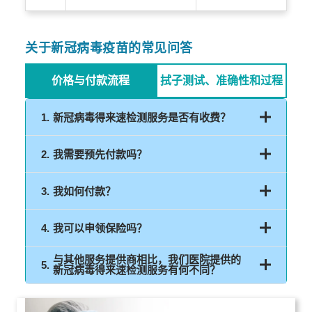
关于新冠病毒疫苗的常见问答
价格与付款流程
拭子测试、准确性和过程
1.
新冠病毒得来速检测服务是否有收费？
2.
我需要预先付款吗？
+6011-1301-
3579
+6017-847-
3.
我如何付款？
1000
4.
我可以申领保险吗？
+6011-1301-3579
+6017-847-1000
+6011-1301-3579
与其他服务提供商相比，我们医院提供的
5.
+6017-847-1000
新冠病毒得来速检测服务有何不同？
我们采用一种称为聚合酶链反应（PCR）