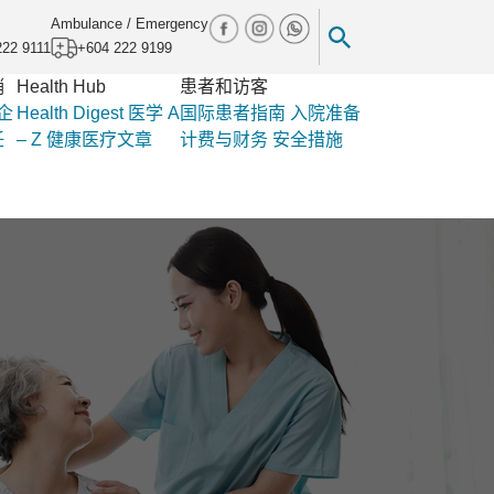
Ambulance / Emergency
222 9111
+604 222 9199
销
Health Hub
患者和访客
企
Health Digest
医学 A
国际患者指南
入院准备
任
– Z
健康医疗文章
计费与财务
安全措施