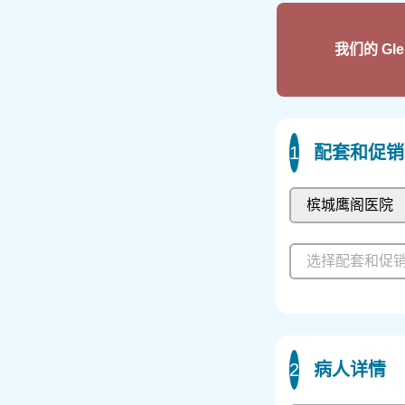
我们的 G
1
配套和促销
槟城鹰阁医院
选择配套和促
2
病人详情