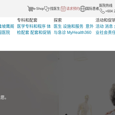
医院热线
e-Shop
找医生
请求预约
国际患者
+604 
专科和配套
探索
活动和促
隆坡鹰阁
医学专科和程序
体
医生
设施和服务
意外
活动
消息
阁医院
检配套
配套和促销
与急诊
MyHealth360
业社会责
意愿。