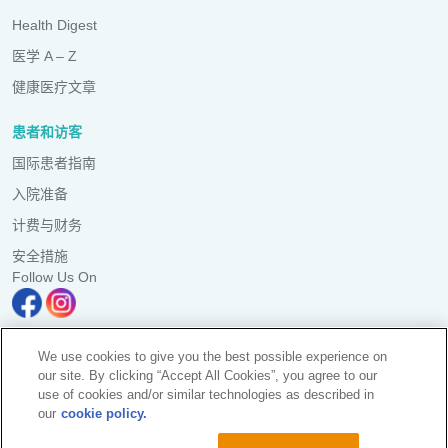
Health Digest
医学 A – Z
健康医疗文章
患者和访客
国际患者指南
入院准备
计费与财务
安全措施
Follow Us On
We use cookies to give you the best possible experience on
our site. By clicking “Accept All Cookies”, you agree to our
Pulau Pinang Clinic Sdn. Bhd. Reg. No. 197101000052 (10387-K)
use of cookies and/or similar technologies as described in
All Rights Reserved. Photos are for illustration purposes only
our
cookie policy.
KKLIU 1365/ EXP 31.12.2028
资料保护声明
|
PD Access Request Form