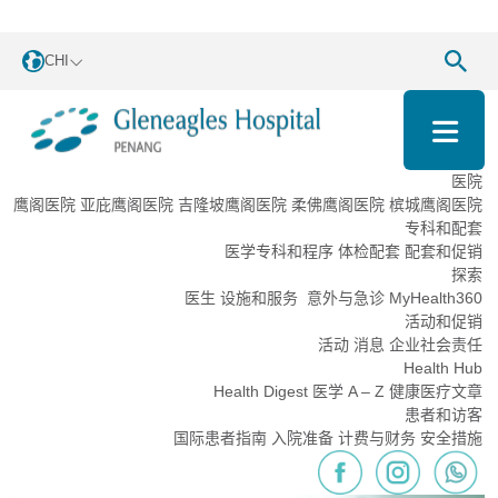
CHI
医院
鹰阁医院
亚庇鹰阁医院
吉隆坡鹰阁医院
柔佛鹰阁医院
槟城鹰阁医院
专科和配套
医学专科和程序
体检配套
配套和促销
探索
医生
设施和服务
意外与急诊
MyHealth360
活动和促销
活动
消息
企业社会责任
Health Hub
Health Digest
医学 A – Z
健康医疗文章
患者和访客
国际患者指南
入院准备
计费与财务
安全措施