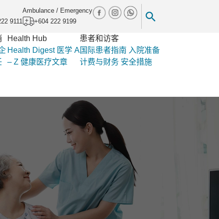
Ambulance / Emergency
222 9111
+604 222 9199
销
Health Hub
患者和访客
企
Health Digest
医学 A
国际患者指南
入院准备
任
– Z
健康医疗文章
计费与财务
安全措施