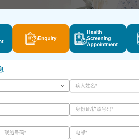
Health
Enquiry
Screening
nt
Appointment
息