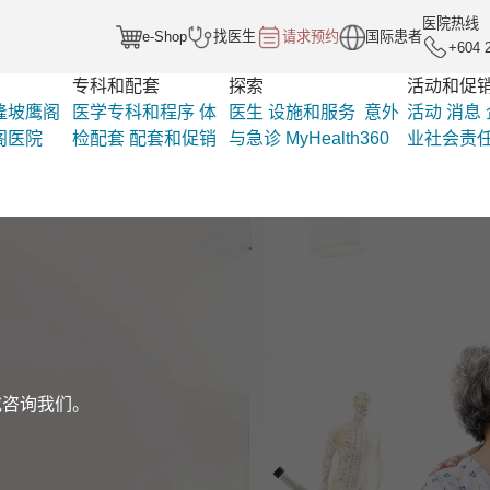
医院热线
e-Shop
找医生
请求预约
国际患者
+604 
专科和配套
探索
活动和促
隆坡鹰阁
医学专科和程序
体
医生
设施和服务
意外
活动
消息
阁医院
检配套
配套和促销
与急诊
MyHealth360
业社会责
或咨询我们。