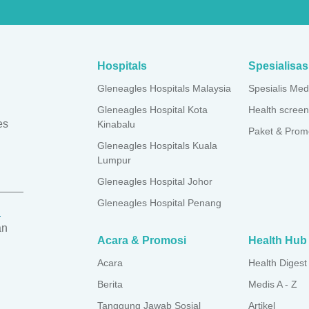
Hospitals
Spesialisas
Gleneagles Hospitals Malaysia
Spesialis Med
Gleneagles Hospital Kota
Health screen
es
Kinabalu
Paket & Prom
Gleneagles Hospitals Kuala
Lumpur
Gleneagles Hospital Johor
Gleneagles Hospital Penang
H
an
Acara & Promosi
Health Hub
Acara
Health Digest
Berita
Medis A - Z
Tanggung Jawab Sosial
Artikel