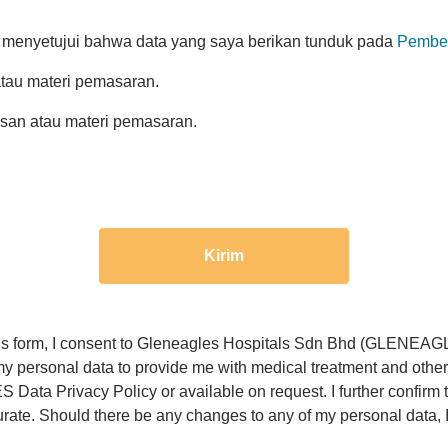
a menyetujui bahwa data yang saya berikan tunduk pada
Pember
tau materi pemasaran.
esan atau materi pemasaran.
Kirim
 this form, I consent to Gleneagles Hospitals Sdn Bhd (GLENEAGL
 my personal data to provide me with medical treatment and othe
ata Privacy Policy or available on request. I further confirm th
ccurate. Should there be any changes to any of my personal data