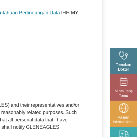
itahuan Perlindungan Data
IHH MY
Temukan
Dokter
Minta Janji
Temu
ES) and their representatives and/or
r reasonably related purposes. Such
Pasien
at all personal data that I have
Internasional
, I shall notify GLENEAGLES