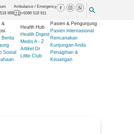
mum
Ambulance / Emergency
518 888
+6088 518 911
 &
Pasien & Pengunjung
Health Hub
osi
Pasien Internasional
Health Digest
a
Berita
Rencanakan
Medis A - Z
gung
Kunjungan Anda
Artikel
Dr
 Sosial
Penagihan &
Little Club
sahaan
Keuangan