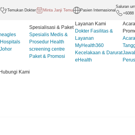
Saluran u
Temukan Dokter
Minta Janji Temu
Pasien Internasional
+6088 
Layanan Kami
Acara
Spesialisasi & Paket
Dokter
Fasilitas &
Prom
neagles
Spesialis Medis &
Layanan
Acar
Hospitals
Prosedur
Health
MyHealth360
Tang
 Johor
screening centre
Kecelakaan & Darurat
Jawab
Paket & Promosi
eHealth
Peru
Hubungi Kami