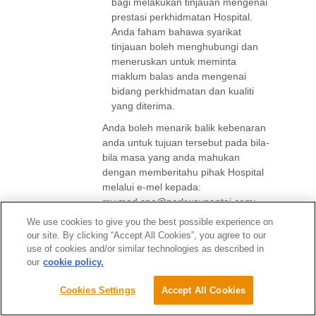
bagi melakukan tinjauan mengenai
prestasi perkhidmatan Hospital.
Anda faham bahawa syarikat
tinjauan boleh menghubungi dan
meneruskan untuk meminta
maklum balas anda mengenai
bidang perkhidmatan dan kualiti
yang diterima.
Anda boleh menarik balik kebenaran
anda untuk tujuan tersebut pada bila-
bila masa yang anda mahukan
dengan memberitahu pihak Hospital
melalui e-mel kepada:
my.mod.cpo@parkwaypantai.com
;
atau secara bertulis kepada Pegawai
We use cookies to give you the best possible experience on
Privasi, Gleneagles Hospital Medini
our site. By clicking “Accept All Cookies”, you agree to our
Johor, No. 2, Jalan Medini Utara 4,
use of cookies and/or similar technologies as described in
Medini Iskandar, 79250 Iskandar
our
cookie policy.
Puteri, Johor Darul Tazkim. Anda
bersetuju untuk melepaskan dan
Cookies Settings
Accept All Cookies
membebaskan Hospital dari