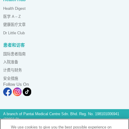
Health Digest
医学 A – Z
健康医疗文章
Dr Little Club
患者和访客
国际患者指南
入院准备
计费与财务
安全措施
Follow Us On
A branch of Pantai Medical Centre Sdn. Bhd. Reg. No. 198101006941
(73056-D)
All Rights Reserved. Photos are for illustration purposes only
We use cookies to give you the best possible experience on