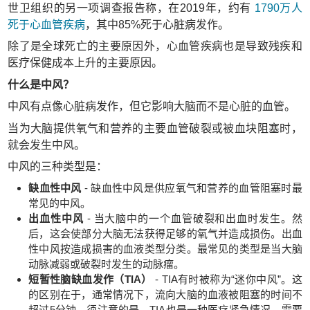
世卫组织的另一项调查报告称，在2019年，约有
1790万人
死于心血管疾病
，其中85%死于心脏病发作。
除了是全球死亡的主要原因外，心血管疾病也是导致残疾和
医疗保健成本上升的主要原因。
什么是中风？
中风有点像心脏病发作，但它影响大脑而不是心脏的血管。
当为大脑提供氧气和营养的主要血管破裂或被血块阻塞时，
就会发生中风。
中风的三种类型是：
缺血性中风
- 缺血性中风是供应氧气和营养的血管阻塞时最
常见的中风。
出血性中风
- 当大脑中的一个血管破裂和出血时发生。然
后，这会使部分大脑无法获得足够的氧气并造成损伤。出血
性中风按造成损害的血液类型分类。最常见的类型是当大脑
动脉减弱或破裂时发生的动脉瘤。
短暂性脑缺血发作（TIA）
- TIA有时被称为“迷你中风”。这
的区别在于，通常情况下，流向大脑的血液被阻塞的时间不
超过5分钟。须注意的是，TIA也是一种医疗紧急情况，需要