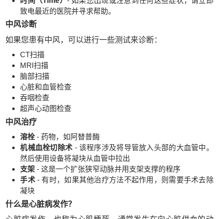
时间（Time）
- 如果您出现或注意到任何这些症状，请立即
致电最近的医院并寻求帮助。
中风诊断
如果您患有中风，可以进行一些测试来诊断：
CT扫描
MRI扫描
脑部扫描
心脏和血管检查
吞咽检查
超声心动图检查
中风治疗
溶栓
- 药物，如阿替普酶
机械血栓切除术
- 该程序涉及将导管放入头部的大血管中。
然后使用设备将凝块从血管中拉出
支架
- 这是一个扩张狭窄动脉并用支架支撑的程序
手术
- 有时，如果其他治疗方法不起作用，则需要手术去除
凝块
什么是心脏病发作？