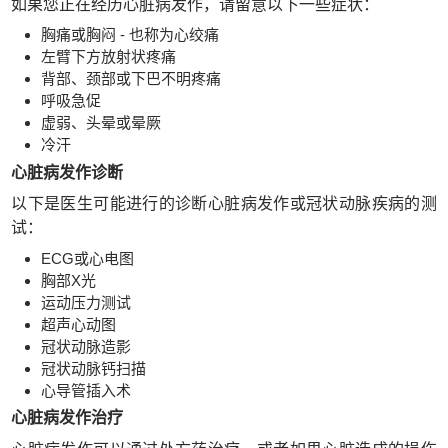
如果您正在经历心脏病发作，请留意以下一些症状：
胸痛或胸闷 - 也称为心绞痛
左臂下方放射状疼痛
背部、颈部或下巴不明疼痛
呼吸急促
虚弱、头晕或晕厥
冷汗
心脏病发作诊断
以下是医生可能进行的诊断心脏病发作或冠状动脉疾病的测
试：
ECG或心电图
胸部X光
运动压力测试
超声心动图
冠状动脉造影
冠状动脉钙扫描
心导管插入术
心脏病发作治疗