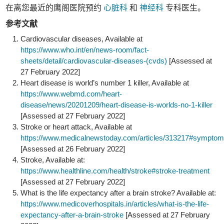
在离您最近的鹰阁医院预约
心脏科
和
神经科
专科医生。
参考文献
Cardiovascular diseases, Available at
https://www.who.int/en/news-room/fact-
sheets/detail/cardiovascular-diseases-(cvds)
[Assessed at
27 February 2022]
Heart disease is world’s number 1 killer, Available at
https://www.webmd.com/heart-
disease/news/20201209/heart-disease-is-worlds-no-1-killer
[Assessed at 27 February 2022]
Stroke or heart attack, Available at
https://www.medicalnewstoday.com/articles/313217#sympto
[Assessed at 26 February 2022]
Stroke, Available at:
https://www.healthline.com/health/stroke#stroke-treatment
[Assessed at 27 February 2022]
What is the life expectancy after a brain stroke? Available at:
https://www.medicoverhospitals.in/articles/what-is-the-life-
expectancy-after-a-brain-stroke
[Assessed at 27 February