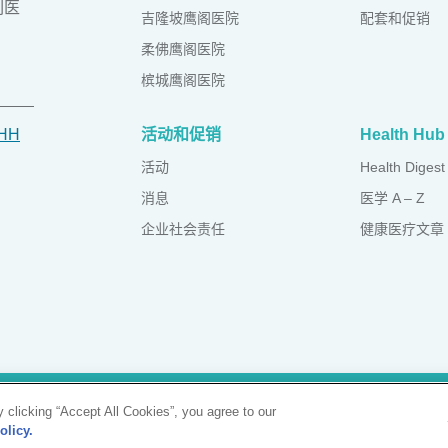
列医
吉隆坡鹰阁医院
配套和促销
柔佛鹰阁医院
槟城鹰阁医院
IHH
活动和促销
Health Hub
活动
Health Digest
消息
医学 A – Z
企业社会责任
健康医疗文章
052 (10387-K)
资料保护声明
|
 clicking “Accept All Cookies”, you agree to our
ses only
olicy.