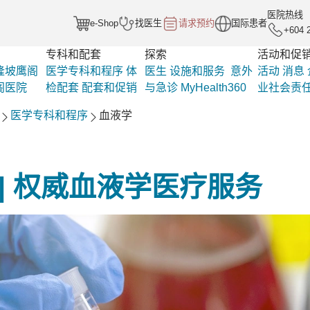
医院热线
e-Shop
找医生
请求预约
国际患者
+604 
专科和配套
探索
活动和促
隆坡鹰阁
医学专科和程序
体
医生
设施和服务
意外
活动
消息
阁医院
检配套
配套和促销
与急诊
MyHealth360
业社会责
医学专科和程序
血液学
| 权威血液学医疗服务