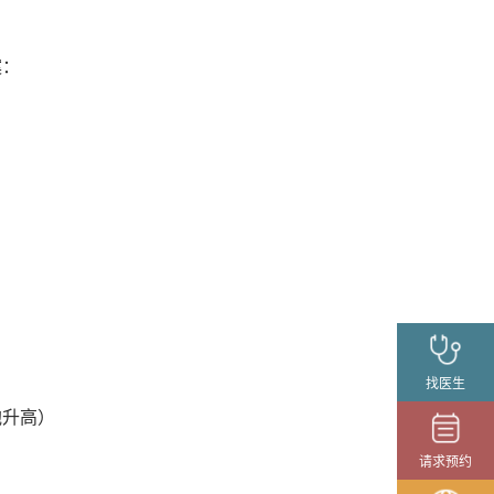
案：
找医生
胞升高）
请求预约