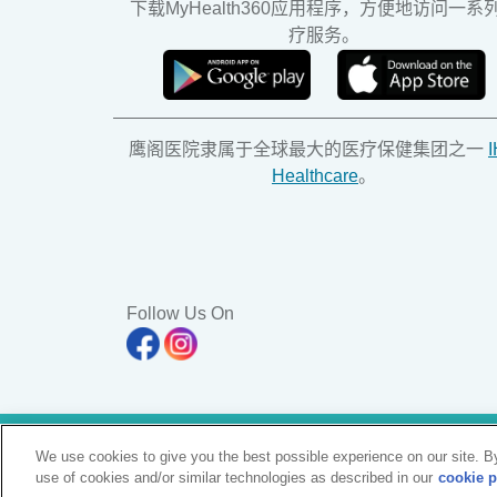
下载MyHealth360应用程序，方便地访问一系
疗服务。
鹰阁医院隶属于全球最大的医疗保健集团之一
Healthcare
。
Follow Us On
Pulau Pinang Clinic Sdn. Bhd. Reg. No. 197101000
We use cookies to give you the best possible experience on our site. By
All Rights Reserved. Photos are for illustration purpo
use of cookies and/or similar technologies as described in our
cookie p
KKLIU 1365/ EXP 31.12.2028