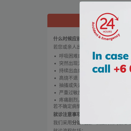
意外与急诊服务
什么时候应前往急诊部？
若您或亲人出现以下症状，请立即就
呼吸困难或胸痛
突然出现无力、麻痹或意识混乱
持续出血或严重创伤
高烧不退（特别是儿童或长者）
抽搐或失去意识
严重过敏反应
疼痛剧烈，药物无法缓解
若不确定病情是否紧急，我们建议您
就诊注意事项
我们采用
分诊制度
，根据病情的紧急
就诊流程包括：