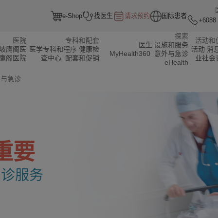
e-Shop
找医生
请求预约
国际患者
+6088 
探索
医院
专科和配套
活动和
医生
设施和服务
坡鹰阁医
医学专科和程序
健康检
活动
消
MyHealth360
意外与急诊
鹰阁医院
查中心
配套和促销
业社会
eHealth
与急诊
重要
急诊服务