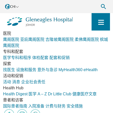
CHI
医院
鹰阁医院
亚庇鹰阁医院
吉隆坡鹰阁医院
柔佛鹰阁医院
槟城
鹰阁医院
专科和配套
医学专科和程序
体检配套
配套和促销
探索
找医生
设施和服务
意外与急诊
MyHealth360
eHealth
活动和促销
活动
消息
企业社会责任
Health Hub
Health Digest
医学 A – Z
Dr Little Club
健康医疗文章
患者和访客
国际患者指南
入院准备
计费与财务
安全措施