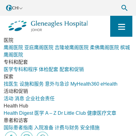
CHI
医院
鹰阁医院
亚庇鹰阁医院
吉隆坡鹰阁医院
柔佛鹰阁医院
槟城
鹰阁医院
专科和配套
医学专科和程序
体检配套
配套和促销
探索
找医生
设施和服务
意外与急诊
MyHealth360
eHealth
活动和促销
活动
消息
企业社会责任
Health Hub
Health Digest
医学 A – Z
Dr Little Club
健康医疗文章
患者和访客
国际患者指南
入院准备
计费与财务
安全措施